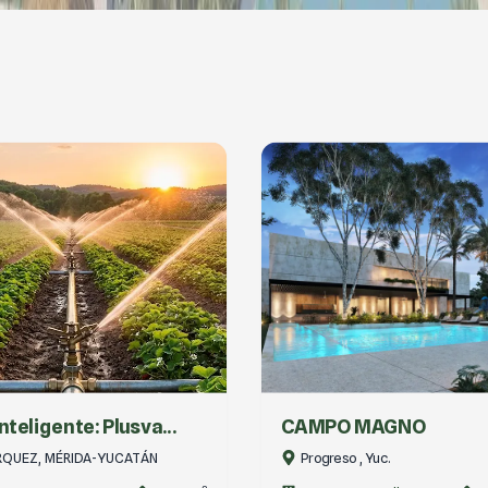
O MAGNO
BRISAS DEL MAR| LOT
SEM...
o , Yuc.
Chicxulub, Yuc.