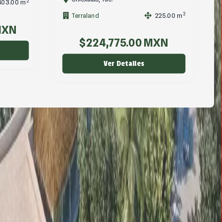
2
SIMCA Desarroll...
420.00
m
2
225.00
m
$
967,680.00
MXN
XN
Ver Detalles