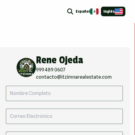
Español
Inglés
Rene Ojeda
999 489 0607
contacto@itzimnarealestate.com