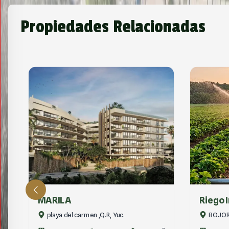
Propiedades Relacionadas
Riego Inteligente: Plusva...
CAMP
BOJORQUEZ, MÉRIDA-YUCATÁN
Progres