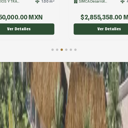
2
esarroll...
403.00
m
Terraland
,855,358.00
MXN
$
224,775.00
M
Ver Detalles
Ver Detalles