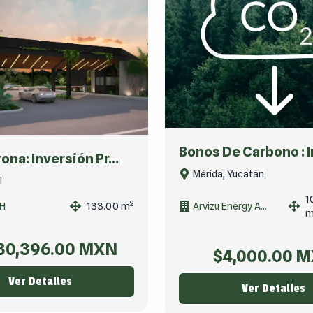
Bonos De Carbono : In
ona: Inversión Pr...
Mérida, Yucatán
l
1
2
H
133.00
m
Arvizu Energy A...
30,396.00
MXN
$
4,000.00
M
Ver Detalles
Ver Detalles