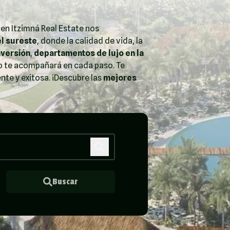
 en Itzimná Real Estate nos
el sureste
, donde la calidad de vida, la
nversión
,
departamentos de lujo en la
o te acompañará en cada paso. Te
nte y exitosa. ¡Descubre las
mejores
Buscar