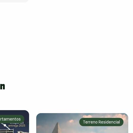
án
rtamentos
Terreno Residencial