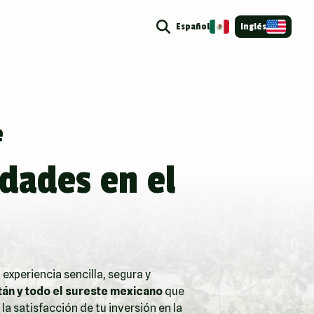
Español
Inglés
e
dades en el
 experiencia sencilla, segura y
tán y todo el sureste mexicano
que
 la satisfacción de tu inversión en la