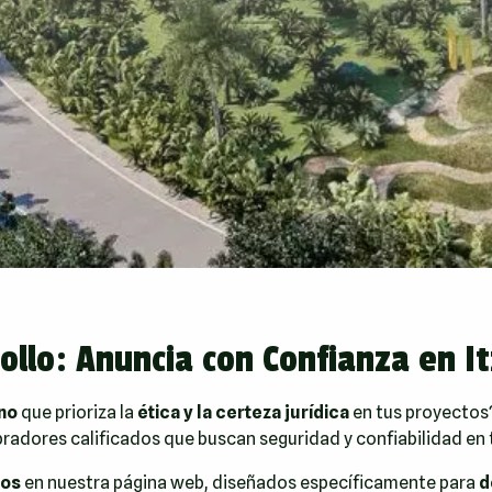
ollo: Anuncia con Confianza en I
ano
que prioriza la
ética y la certeza jurídica
en tus proyectos?
radores calificados que buscan seguridad y confiabilidad en t
ios
en nuestra página web, diseñados específicamente para
d