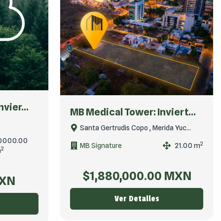
vier...
MB Medical Tower: Inviert...
Santa Gertrudis Copo , Merida Yuc...
0000.00
2
MB Signature
21.00
m
2
m
$
1,880,000.00
MXN
XN
Ver Detalles