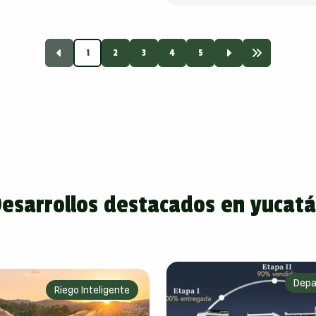
1
2
3
4
5
esarrollos destacados en yucat
Depa
Riego Inteligente