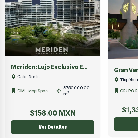
Meriden: Lujo Exclusivo E...
Gran Ver
Cabo Norte
Tixpéhua
8750000.00
GIM Living Spac...
GRUPO R
2
m
$
1,3
$
158.00
MXN
Ver Detalles