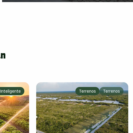
án
 Inteligente
Terrenos
Terrenos