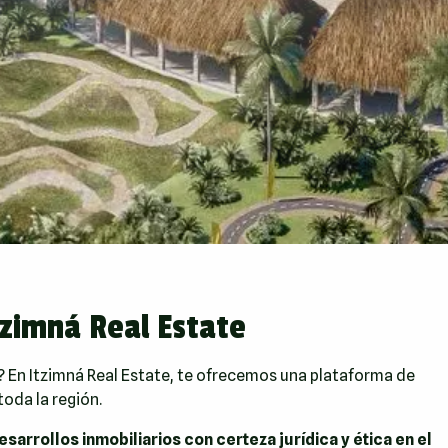
tzimná Real Estate
 En Itzimná Real Estate, te ofrecemos una plataforma de
oda la región.
esarrollos inmobiliarios con certeza jurídica y ética en el