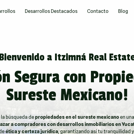
rrollos
Desarrollos Destacados
Contacto
Blog
Bienvenido a Itzimná Real Estat
ón Segura con Propie
Sureste Mexicano!
 la búsqueda de
propiedades en el sureste mexicano
en una
azar a compradores con desarrollos inmobiliarios en Yuca
 de
ética y certeza jurídica
, garantizando así tu tranquilidad y