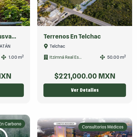
usva...
Terrenos En Telchac
CATÁN
Telchac
2
2
1.00
m
Itzimná Real Es...
50.00
m
XN
$
221,000.00
MXN
Ver Detalles
 En Carbono
Consultorios Médicos