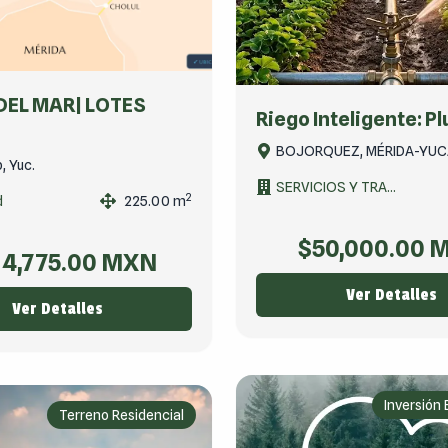
DEL MAR| LOTES
Riego Inteligente: Pl
BOJORQUEZ, MÉRIDA-YU
, Yuc.
SERVICIOS Y TRA...
2
d
225.00
m
$
50,000.00
M
4,775.00
MXN
Ver Detalles
Ver Detalles
Inversión
Terreno Residencial