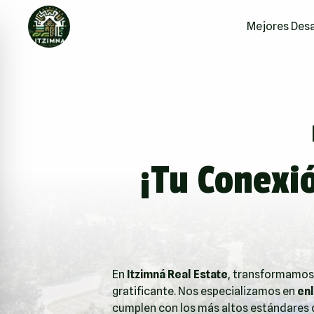
Mejores Desa
¡Tu Conexi
En
Itzimná Real Estate
, transformamos
gratificante. Nos especializamos en
enl
cumplen con los más altos estándares