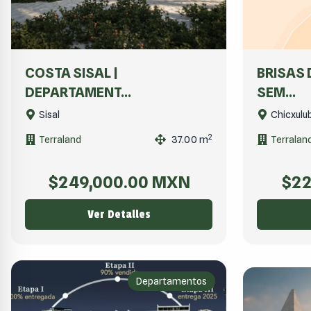
COSTA SISAL |
BRISAS 
DEPARTAMENT...
SEM...
Sisal
Chicxulub
2
Terraland
37.00
m
Terralan
$
249,000.00
MXN
$
22
Ver Detalles
Departamentos