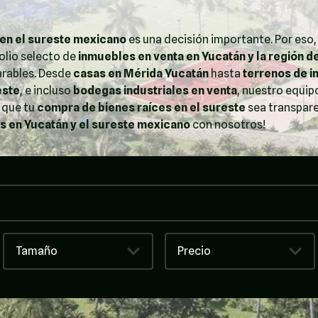
en el sureste mexicano
es una decisión importante. Por eso,
lio selecto de
inmuebles en venta en Yucatán y la región d
arables. Desde
casas en Mérida Yucatán
hasta
terrenos de i
este
, e incluso
bodegas industriales en venta
, nuestro equip
 que tu
compra de bienes raíces en el sureste
sea transpare
os en Yucatán y el sureste mexicano
con nosotros!
Tamaño
Precio