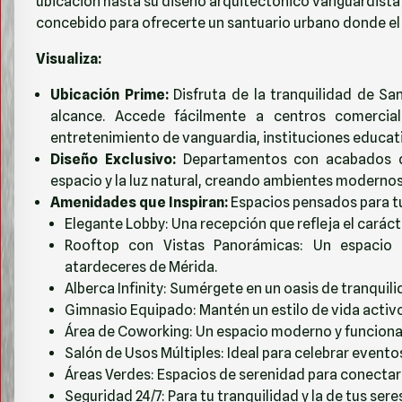
ubicación hasta su diseño arquitectónico vanguardista 
concebido para ofrecerte un santuario urbano donde el c
Visualiza:
Ubicación Prime:
Disfruta de la tranquilidad de Sa
alcance. Accede fácilmente a centros comercial
entretenimiento de vanguardia, instituciones educati
Diseño Exclusivo:
Departamentos con acabados de 
espacio y la luz natural, creando ambientes modernos
Amenidades que Inspiran:
Espacios pensados para tu 
Elegante Lobby: Una recepción que refleja el caráct
Rooftop con Vistas Panorámicas: Un espacio ex
atardeceres de Mérida.
Alberca Infinity: Sumérgete en un oasis de tranquili
Gimnasio Equipado: Mantén un estilo de vida activo 
Área de Coworking: Un espacio moderno y funciona
Salón de Usos Múltiples: Ideal para celebrar evento
Áreas Verdes: Espacios de serenidad para conectar 
Seguridad 24/7: Para tu tranquilidad y la de tus sere