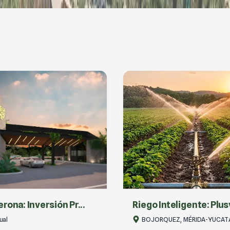
nteligente: Plusva...
Terrenos En Telchac
QUEZ, MÉRIDA-YUCATÁN
Telchac