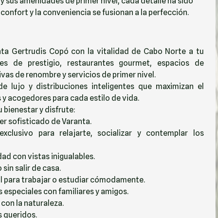
y sus amenidades de primer nivel, cada detalle ha sido
onfort y la conveniencia se fusionan a la perfección.
nta Gertrudis Copó con la vitalidad de Cabo Norte a tu
es de prestigio, restaurantes gourmet, espacios de
vas de renombre y servicios de primer nivel.
lujo y distribuciones inteligentes que maximizan el
 y acogedores para cada estilo de vida.
bienestar y disfrute:
er sofisticado de Varanta.
clusivo para relajarte, socializar y contemplar los
dad con vistas inigualables.
sin salir de casa.
l para trabajar o estudiar cómodamente.
s especiales con familiares y amigos.
con la naturaleza.
s queridos.