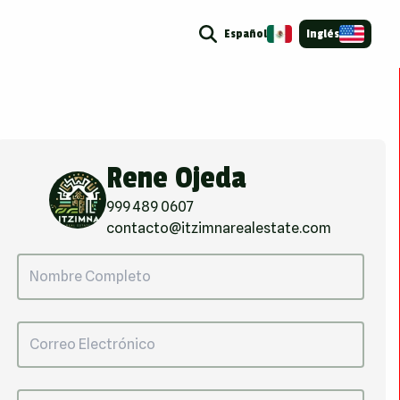
Español
Inglés
Rene Ojeda
999 489 0607
contacto@itzimnarealestate.com