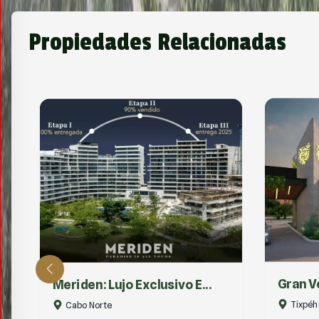
Propiedades Relacionadas
Gran Verona: Inversión Pr...
Riego I
Tixpéhual
BOJOR