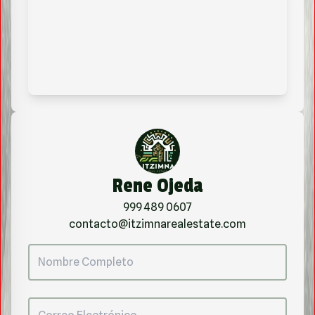
Rene Ojeda
999 489 0607
contacto@itzimnarealestate.com