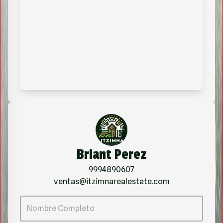
Briant Perez
9994890607
ventas@itzimnarealestate.com