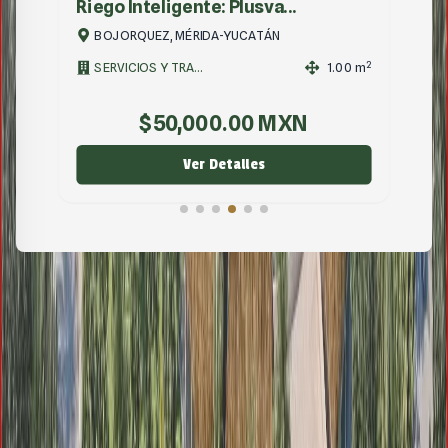
Riego Inteligente: Plusva...
BOJORQUEZ, MÉRIDA-YUCATÁN
2
2
SERVICIOS Y TRA...
1.00
m
$
50,000.00
MXN
Ver Detalles