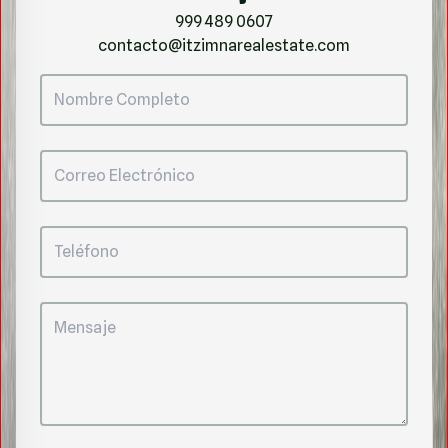
999 489 0607
contacto@itzimnarealestate.com