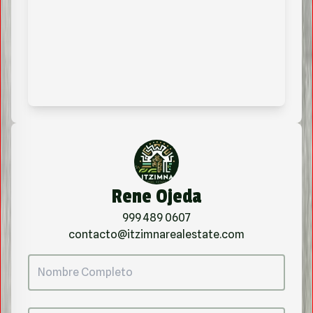
Rene Ojeda
999 489 0607
contacto@itzimnarealestate.com