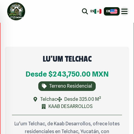
ES
EN
LU'UM TELCHAC
Desde
$243,750.00
MXN
Terreno Residencial
Telchac
Desde 325.00 M²
KAAB DESARROLLOS
Lu'um Telchac, de Kaab Desarrollos, ofrece lotes
residenciales en Telchac, Yucatán, con