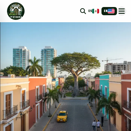
ES
EN