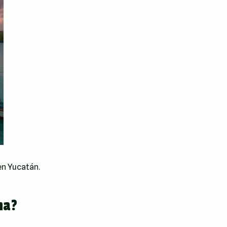
en Yucatán
.
na?