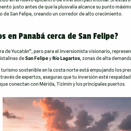
omento justo antes de que la plusvalía alcance su punto máxi
o de San Felipe, creando un corredor de alto crecimiento.
os en Panabá cerca de San Felipe?
 de Yucatán", pero para el inversionista visionario, represe
istalinas de
San Felipe
y
Río Lagartos
, zonas de alta demanda
turismo sostenible en la costa norte está empujando los precios
 través de expertos, aseguras que tu inversión esté respalda
que conectan con Mérida, Tizimín y los principales puertos.