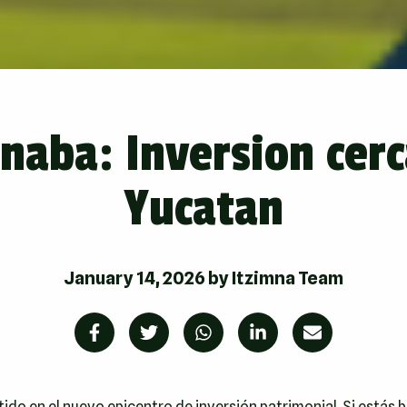
naba: Inversion cerc
Yucatan
January 14, 2026
by
Itzimna Team
tido en el nuevo epicentro de inversión patrimonial. Si estás