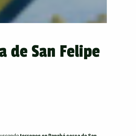
a de San Felipe
 buscando
terrenos en Panabá cerca de San