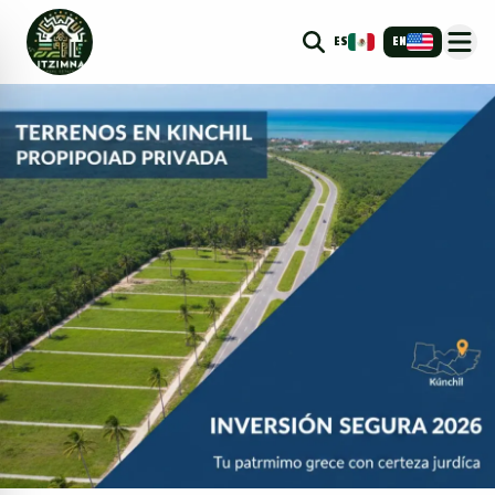
ES
EN