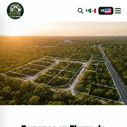
ES
EN