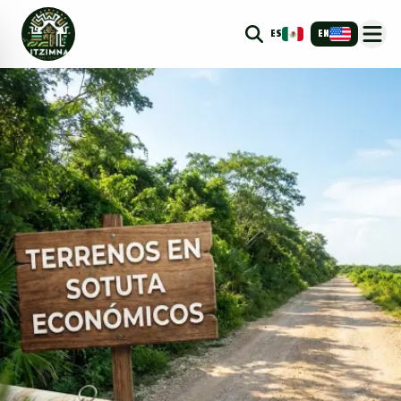
ES
EN