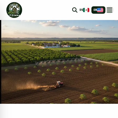
ES
EN