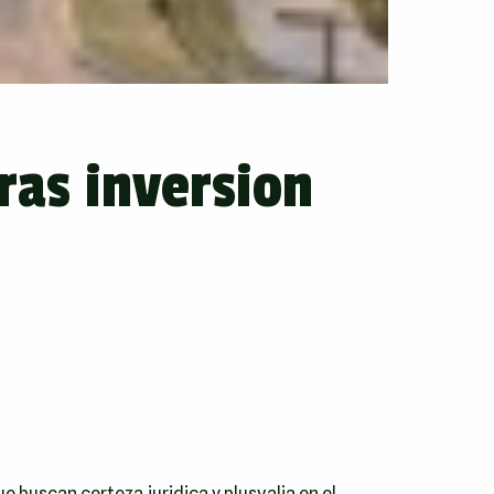
ras inversion
 buscan certeza juridica y plusvalia en el