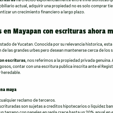
liario actual, adquirir una propiedad no es solo comprar tie
ntizar un crecimiento financiero a largo plazo.
os en Mayapan con escrituras ahora 
stado de Yucatan. Conocida por su relevancia historica, esta
n de las grandes urbes pero desean mantenerse cerca de los s
on escrituras
, nos referimos a la propiedad privada genuina. 
gosos, contar con una escritura publica inscrita ante el Regist
y heredable.
zona maya
cualquier reclamo de terceros.
crituradas son sujetas a creditos hipotecarios o liquidez ban
un terreno con papeles en regla crece hasta un 20% anual en e