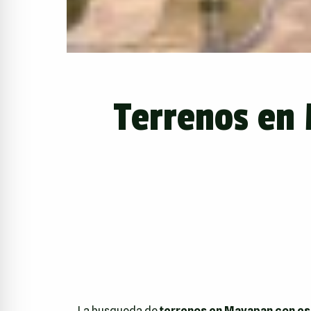
Terrenos en 
La busqueda de
terrenos en Mayapan con es