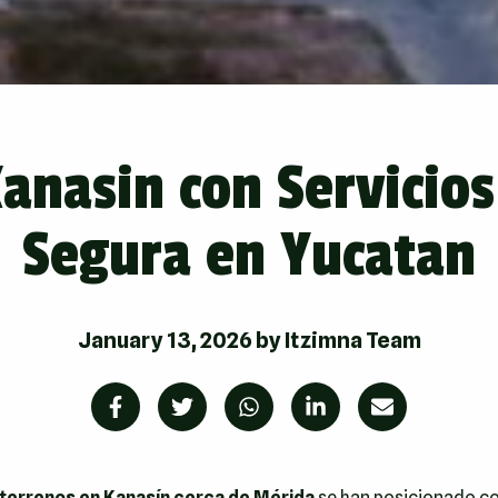
anasin con Servicios
Segura en Yucatan
January 13, 2026
by
Itzimna Team
terrenos en Kanasín cerca de Mérida
se han posicionado com