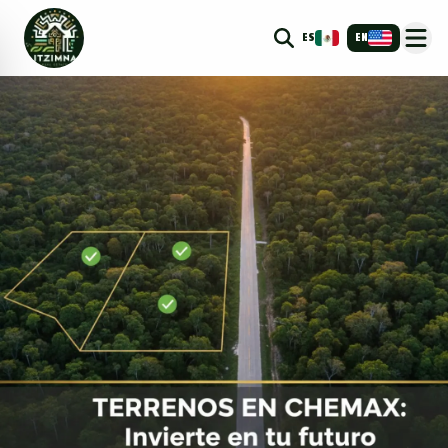
ES
EN