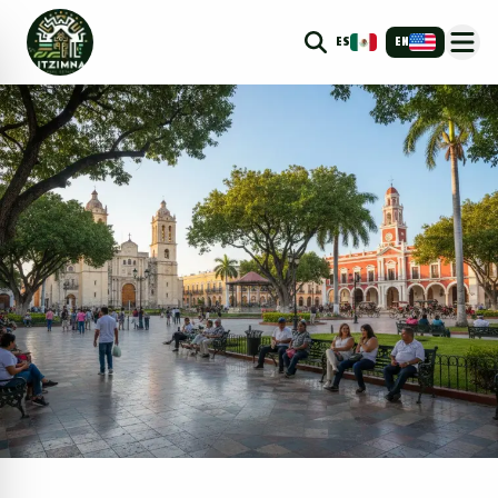
ES
EN