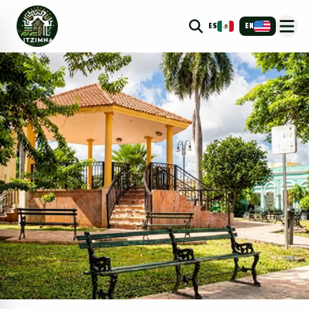
ES
EN