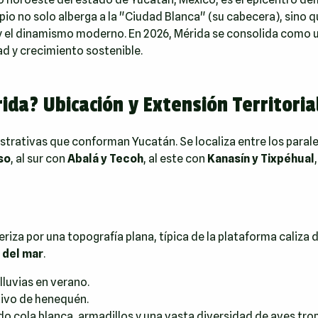
ipio no solo alberga a la "Ciudad Blanca" (su cabecera), sino 
y el dinamismo moderno. En 2026, Mérida se consolida como u
d y crecimiento sostenible.
ida? Ubicación y Extensión Territoria
istrativas que conforman Yucatán. Se localiza entre los paral
so
, al sur con
Abalá y Tecoh
, al este con
Kanasín y Tixpéhual
eriza por una topografía plana, típica de la plataforma caliza 
 del mar
.
luvias en verano.
tivo de henequén.
 cola blanca, armadillos y una vasta diversidad de aves trop