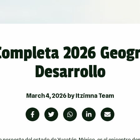
Completa 2026 Geogra
Desarrollo
March 4, 2026
by
Itzimna Team
o noroeste del estado de Yucatán, México, es el epicentro dem