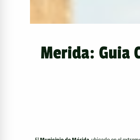
Merida: Guia 
El
Municipio de Mérida
, ubicado en el extrem