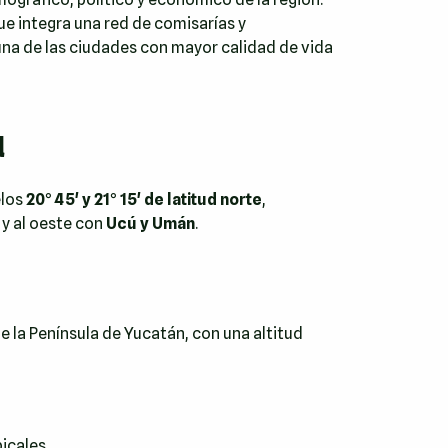
que integra una red de comisarías y
na de las ciudades con mayor calidad de vida
l
elos
20° 45' y 21° 15' de latitud norte
,
, y al oeste con
Ucú y Umán
.
de la Península de Yucatán, con una altitud
icales.