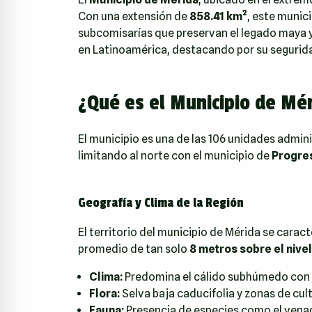
Con una extensión de
858.41 km²
, este munic
subcomisarías que preservan el legado maya 
en Latinoamérica, destacando por su segurida
¿Qué es el Municipio de Mér
El municipio es una de las 106 unidades admin
limitando al norte con el municipio de
Progre
Geografía y Clima de la Región
El territorio del municipio de Mérida se caract
promedio de tan solo
8 metros sobre el nivel
Clima:
Predomina el cálido subhúmedo con l
Flora:
Selva baja caducifolia y zonas de cul
Fauna:
Presencia de especies como el venado