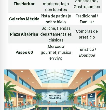
Sofisticado /
The Harbor
moderna, lago
Gastronómico
con fuentes
Pista de patinaje
Tradicional /
Galerías Mérida
sobre hielo
Familiar
Boliche, tiendas
Compras de
Plaza Altabrisa
departamentales
prestigio
clásicas
Mercado
Turístico /
Paseo 60
gourmet, música
Boutique
en vivo