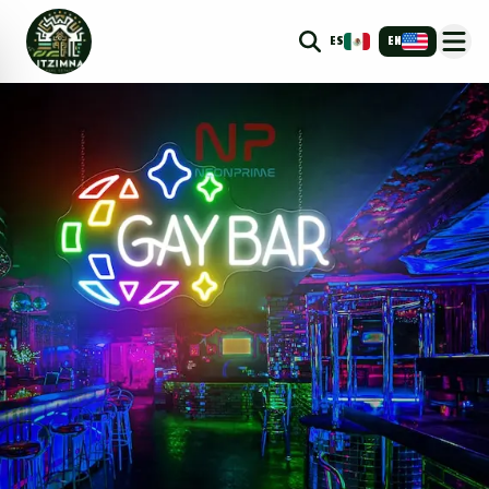
ES
EN