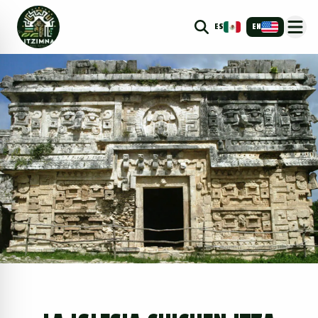
ES
EN