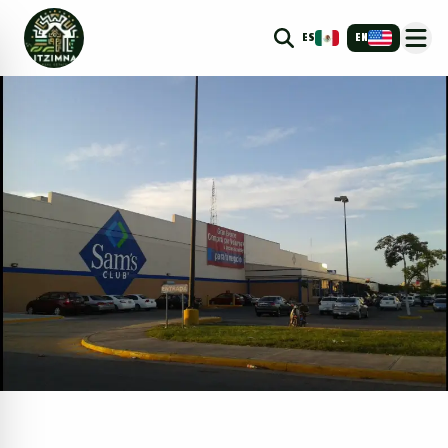
ES
EN