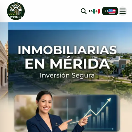
ES
EN