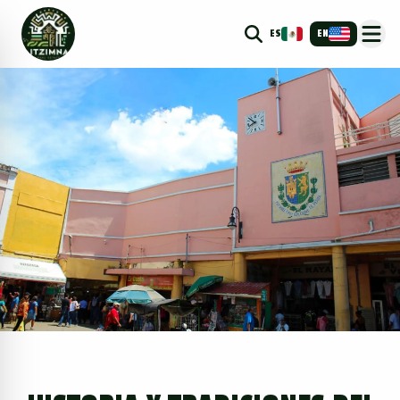
ES
EN