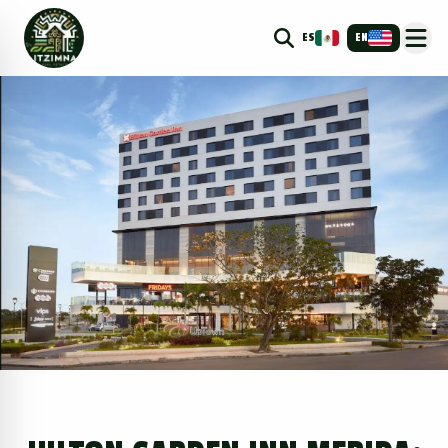
ES
EN