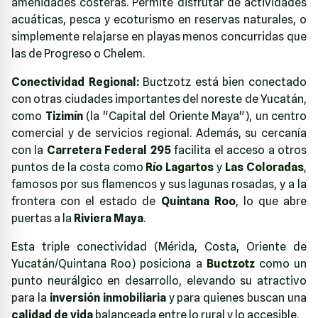
amenidades costeras. Permite disfrutar de actividades
acuáticas, pesca y ecoturismo en reservas naturales, o
simplemente relajarse en playas menos concurridas que
las de Progreso o Chelem.
Conectividad Regional:
Buctzotz está bien conectado
con otras ciudades importantes del noreste de Yucatán,
como
Tizimín
(la "Capital del Oriente Maya"), un centro
comercial y de servicios regional. Además, su cercanía
con la
Carretera Federal 295
facilita el acceso a otros
puntos de la costa como
Río Lagartos
y
Las Coloradas
,
famosos por sus flamencos y sus lagunas rosadas, y a la
frontera con el estado de
Quintana Roo
, lo que abre
puertas a la
Riviera Maya
.
Esta triple conectividad (Mérida, Costa, Oriente de
Yucatán/Quintana Roo) posiciona a
Buctzotz
como un
punto neurálgico en desarrollo, elevando su atractivo
para la
inversión inmobiliaria
y para quienes buscan una
calidad de vida
balanceada entre lo rural y lo accesible.