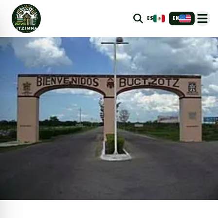
ES
EN