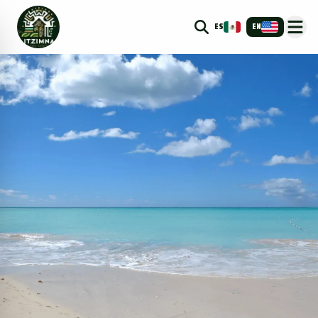
ES
EN