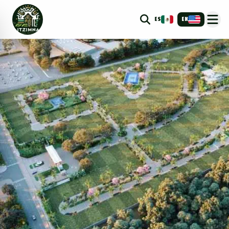
ES
EN