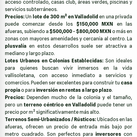
acceso controlado, casas club, áreas verdes, piscinas y
servicios subterráneos.
Precios:
Un
lote de 300 m² en Valladolid
en una privada
puede comenzar desde los
$150,000 MXN
en las
afueras, subiendo a
$500,000 - $800,000 MXN
o más en
zonas con mayores amenidades y cercanía al centro. La
plusvalía
en estos desarrollos suele ser atractiva a
mediano y largo plazo.
Lotes Urbanos en Colonias Establecidas:
Son ideales
para quienes buscan vivir inmersos en la vida
vallisoletana, con acceso inmediato a servicios y
comercios. Pueden ser excelentes para construir tu
casa
propia
o para
inversión en rentas a largo plazo
.
Precios:
Dependen mucho de la colonia y el tamaño,
pero un
terreno céntrico en Valladolid
puede tener un
precio por m² significativamente más alto.
Terrenos Semi-Urbanizados / Rústicos:
Ubicados en las
afueras, ofrecen un precio de entrada más bajo por
metro cuadrado. Son perfectos para
inversores
con