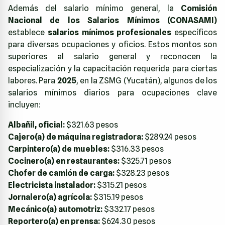
Además del salario mínimo general, la
Comisión
Nacional de los Salarios Mínimos (CONASAMI)
establece
salarios mínimos profesionales
específicos
para diversas ocupaciones y oficios. Estos montos son
superiores al salario general y reconocen la
especialización y la capacitación requerida para ciertas
labores. Para
2025
, en la ZSMG (Yucatán), algunos de los
salarios mínimos diarios para ocupaciones clave
incluyen:
Albañil, oficial:
$321.63 pesos
Cajero(a) de máquina registradora:
$289.24 pesos
Carpintero(a) de muebles:
$316.33 pesos
Cocinero(a) en restaurantes:
$325.71 pesos
Chofer de camión de carga:
$328.23 pesos
Electricista instalador:
$315.21 pesos
Jornalero(a) agrícola:
$315.19 pesos
Mecánico(a) automotriz:
$332.17 pesos
Reportero(a) en prensa:
$624.30 pesos