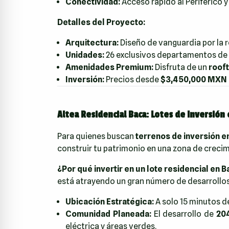
Conectividad:
Acceso rápido al Periférico y
Detalles del Proyecto:
Arquitectura:
Diseño de vanguardia por la 
Unidades:
26 exclusivos departamentos de 1
Amenidades Premium:
Disfruta de un
rooft
Inversión:
Precios desde
$3,450,000 MXN
Altea Residencial Baca: Lotes de Inversión 
Para quienes buscan
terrenos de inversión e
construir tu patrimonio en una zona de creci
¿Por qué invertir en un lote residencial en 
está atrayendo un gran número de desarrollos 
Ubicación Estratégica:
A solo 15 minutos d
Comunidad Planeada:
El desarrollo de
204
eléctrica y áreas verdes.