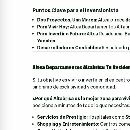
Puntos Clave para el Inversionista
Dos Proyectos, Una Marca:
Altea ofrece
de
Para Vivir Hoy:
Altea Departamentos Altabris
Para Invertir a Futuro:
Altea Residencial Ba
Yucatán
.
Desarrolladores Confiables:
Respaldado 
Altea Departamentos Altabrisa: Tu Residen
Si tu objetivo es vivir o invertir en el epicen
sinónimo de exclusividad y comodidad.
¿Por qué Altabrisa es la mejor zona para viv
posiciona a minutos de todo lo que necesitas
Servicios de Prestigio:
Hospitales como
S
Shopping y Entretenimiento:
Centros come