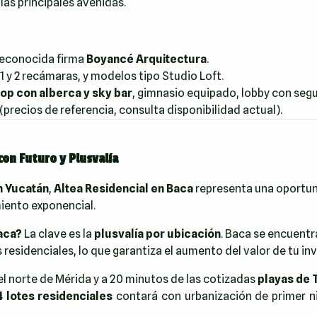
 las principales avenidas.
reconocida firma
Boyancé Arquitectura
.
 y 2 recámaras, y modelos tipo Studio Loft.
op con alberca y sky bar
, gimnasio equipado, lobby con segu
(precios de referencia, consulta disponibilidad actual).
con Futuro y Plusvalía
n Yucatán
,
Altea Residencial en Baca
representa una oportuni
miento exponencial.
Baca?
La clave es la
plusvalía por ubicación
. Baca se encuentr
residenciales, lo que garantiza el aumento del valor de tu inv
el norte de Mérida y a 20 minutos de las cotizadas
playas de 
 lotes residenciales
contará con urbanización de primer ni