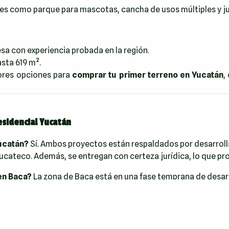
 como parque para mascotas, cancha de usos múltiples y jue
sa con experiencia probada en la región.
sta 619 m².
ores opciones para
comprar tu primer terreno en Yucatán
,
sidencial Yucatán
Yucatán?
Sí. Ambos proyectos están respaldados por desarroll
ucateco. Además, se entregan con certeza jurídica, lo que pro
en Baca?
La zona de Baca está en una fase temprana de desarr
o y largo plazo, impulsada por la urbanización y su cercanía t
Mérida?
Vivir en Altabrisa es tener la combinación perfecta de l
 acceso inmediato a los mejores servicios, restaurantes y entr