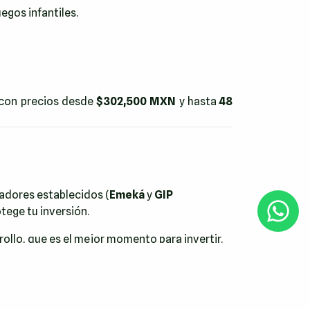
gos infantiles.
 con precios desde
$302,500 MXN
y hasta
48
adores establecidos (
Emeká
y
GIP
tege tu inversión.
ollo, que es el mejor momento para invertir.
anto a Mérida como a la costa.
ujo, seguridad y conveniencia. Es un estilo de
etenimiento, en un entorno familiar y seguro.