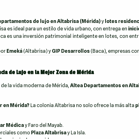
partamentos de lujo en Altabrisa (Mérida)
y
lotes residenc
a es ideal para un estilo de vida urbano, con entrega en
inic
ca es una inversión patrimonial inteligente en lotes, con ent
por
Emeká
(Altabrisa) y
GIP Desarrollos
(Baca), empresas con 
cia de Lujo en la Mejor Zona de Mérida
tro de la vida moderna de Mérida,
Altea Departamentos en Alta
ir en Mérida?
La colonia Altabrisa no solo ofrece la más alta
p
:
tar Médica
y Faro del Mayab.
rciales como
Plaza Altabrisa
y La Isla.