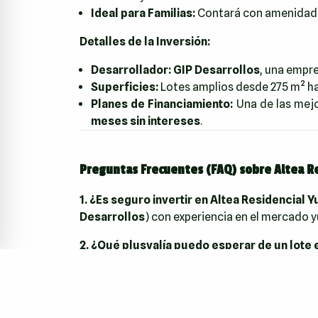
Ideal para Familias:
Contará con amenidades
Detalles de la Inversión:
Desarrollador:
GIP Desarrollos
, una empre
Superficies:
Lotes amplios desde 275 m² ha
Planes de Financiamiento:
Una de las mej
meses sin intereses
.
Preguntas Frecuentes (FAQ) sobre Altea Re
1. ¿Es seguro invertir en Altea Residencial 
Desarrollos
) con experiencia en el mercado y
2. ¿Qué plusvalía puedo esperar de un lote 
Se espera una plusvalía significativa a median
3. ¿Cómo es el estilo de vida en Altabrisa, 
vida urbano, ideal para quienes valoran tener